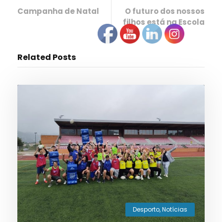
Campanha de Natal
O futuro dos nossos
filhos está na Escola
Related Posts
Desporto
,
Notícias