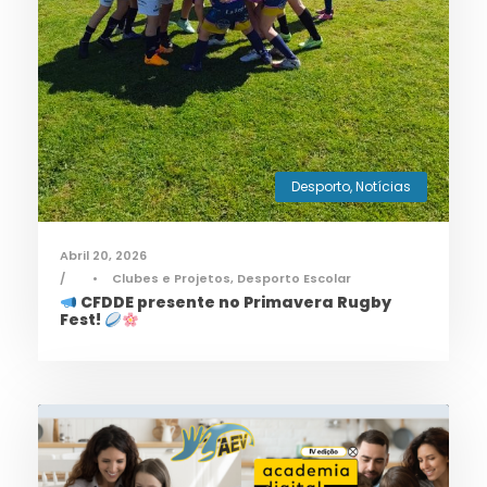
Desporto
,
Notícias
Abril 20, 2026
•
Clubes e Projetos
,
Desporto Escolar
CFDDE presente no Primavera Rugby
Fest!