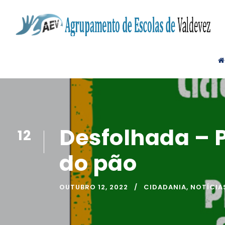
Desfolhada – P
12
OUT
do pão
OUTUBRO 12, 2022
CIDADANIA
,
NOTÍCIA