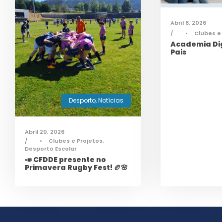
Abril 8, 2026
•
Clubes e
Academia Dig
Pais
Desporto
,
Notícias
Abril 20, 2026
•
Clubes e Projetos
,
Desporto Escolar
📣 CFDDE presente no
Primavera Rugby Fest! 🏉🌸