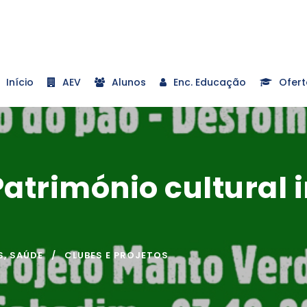
Início
AEV
Alunos
Enc. Educação
Ofert
atrimónio cultural i
S
,
SAÚDE
CLUBES E PROJETOS