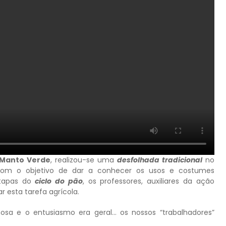
 Manto Verde
, realizou-se uma
desfolhada tradicional
no
Com o objetivo de dar a conhecer os usos e costumes
etapas do
ciclo do pão
, os professores, auxiliares da ação
r esta tarefa agrícola.
sa e o entusiasmo era geral… os nossos “trabalhadores”