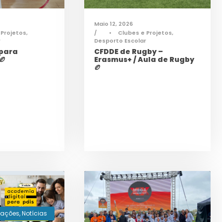
Maio 12, 2026
 Projetos
,
•
Clubes e Projetos
,
r
Desporto Escolar
 para
CFDDE de Rugby –
🏉
Erasmus+ / Aula de Rugby
🏉
mações
,
Notícias