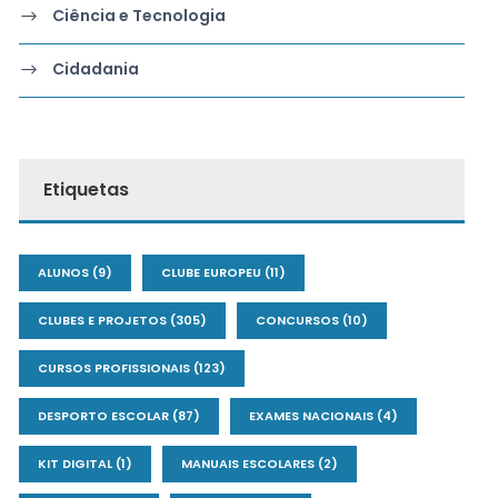
Ciência e Tecnologia
Cidadania
Etiquetas
ALUNOS
(9)
CLUBE EUROPEU
(11)
CLUBES E PROJETOS
(305)
CONCURSOS
(10)
CURSOS PROFISSIONAIS
(123)
DESPORTO ESCOLAR
(87)
EXAMES NACIONAIS
(4)
KIT DIGITAL
(1)
MANUAIS ESCOLARES
(2)