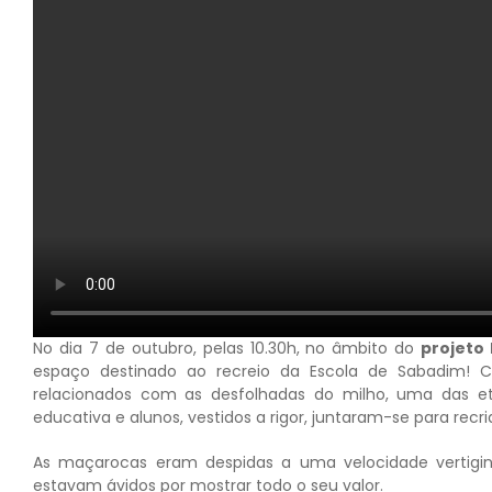
No dia 7 de outubro, pelas 10.30h, no âmbito do
projeto
espaço destinado ao recreio da Escola de Sabadim! 
relacionados com as desfolhadas do milho, uma das 
educativa e alunos, vestidos a rigor, juntaram-se para recria
As maçarocas eram despidas a uma velocidade vertigino
estavam ávidos por mostrar todo o seu valor.