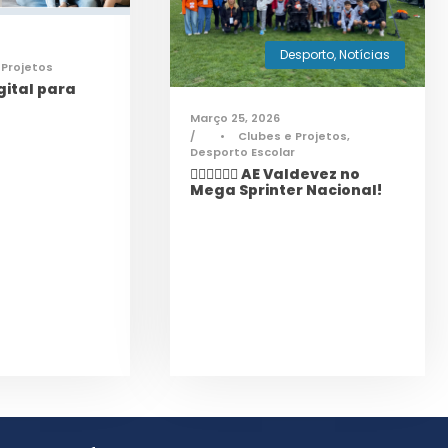
Desporto
,
Notícias
 Projetos
ital para
Março 25, 2026
•
Clubes e Projetos
,
Desporto Escolar
🏃‍♀️🏃‍♂️🏃‍♀️ AE Valdevez no
Mega Sprinter Nacional!