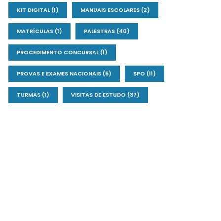
KIT DIGITAL
(1)
MANUAIS ESCOLARES
(2)
MATRÍCULAS
(1)
PALESTRAS
(40)
PROCEDIMENTO CONCURSAL
(1)
PROVAS E EXAMES NACIONAIS
(6)
SPO
(11)
TURMAS
(1)
VISITAS DE ESTUDO
(37)