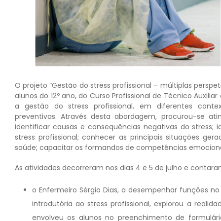
O projeto “Gestão do stress profissional – múltiplas perspe
alunos do 12º ano, do Curso Profissional de Técnico Auxili
a gestão do stress profissional, em diferentes cont
preventivas. Através desta abordagem, procurou-se atingi
identificar causas e consequências negativas do stress; i
stress profissional; conhecer as principais situações ge
saúde; capacitar os formandos de competências emocionai
As atividades decorreram nos dias 4 e 5 de julho e contaram
o Enfermeiro Sérgio Dias, a desempenhar funções no
introdutória ao stress profissional, explorou a reali
envolveu os alunos no preenchimento de formulár