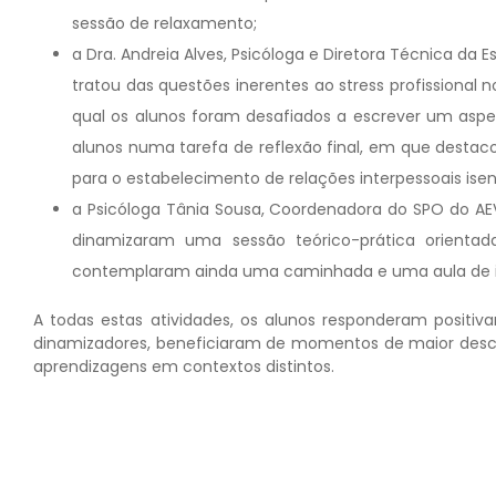
sessão de relaxamento;
a Dra. Andreia Alves, Psicóloga e Diretora Técnica da 
tratou das questões inerentes ao stress profissional n
qual os alunos foram desafiados a escrever um aspe
alunos numa tarefa de reflexão final, em que desta
para o estabelecimento de relações interpessoais isent
a Psicóloga Tânia Sousa, Coordenadora do SPO do AEV
dinamizaram uma sessão teórico-prática orientad
contemplaram ainda uma caminhada e uma aula de 
A todas estas atividades, os alunos responderam positi
dinamizadores, beneficiaram de momentos de maior descont
aprendizagens em contextos distintos.