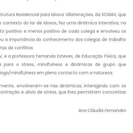
Estrutura Residencial para Idosos VilaGerações, da SCMAV, que
o contexto do lar de idosos, fez uma dinâmica interativa, na
to positivo e menos positivo de cada colega e envolveu os
cou a importância do conhecimento dos colegas de trabalho
as de conflitos;
, e a professora Fernanda Esteves, de Educação Física, que
a para o stress,
mindfulness
e dinâmicas de grupo que
ioga/
mindfulness
em pleno contacto com a natureza.
vamente, envolveram-se nas dinâmicas, interagindo com os
ração e alívio de stress, que lhes permitiram concretizar
Ana Cláudia Fernandes