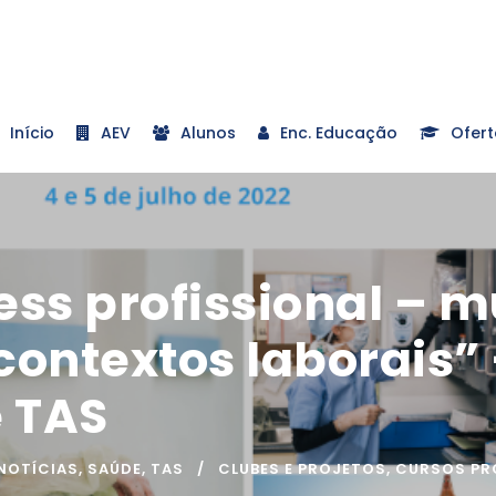
Início
AEV
Alunos
Enc. Educação
Ofert
ess profissional – m
contextos laborais” 
e TAS
NOTÍCIAS
,
SAÚDE
,
TAS
CLUBES E PROJETOS
,
CURSOS PR