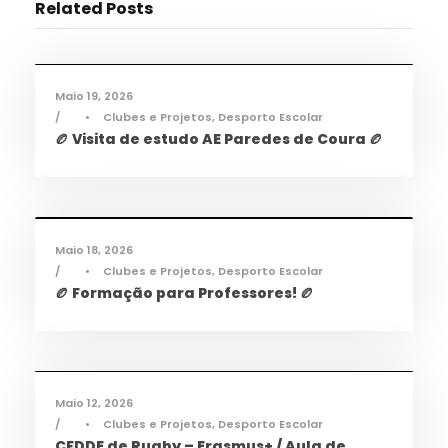
Related Posts
Desporto
,
Notícias
Maio 19, 2026
•
Clubes e Projetos
,
Desporto Escolar
🏉 Visita de estudo AE Paredes de Coura 🏉
Desporto
,
Notícias
Maio 18, 2026
•
Clubes e Projetos
,
Desporto Escolar
🏉 Formação para Professores! 🏉
Desporto
,
Notícias
Maio 12, 2026
•
Clubes e Projetos
,
Desporto Escolar
CFDDE de Rugby – Erasmus+ / Aula de