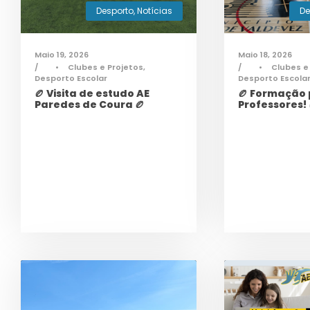
De
Desporto
,
Notícias
Maio 18, 2026
Maio 19, 2026
•
Clubes e
•
Clubes e Projetos
,
Desporto Escola
Desporto Escolar
🏉 Formação
🏉 Visita de estudo AE
Professores! 
Paredes de Coura 🏉