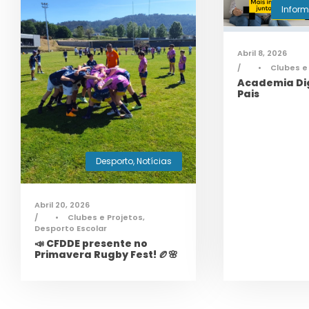
Infor
Abril 8, 2026
•
Clubes e
Academia Dig
Pais
Desporto
,
Notícias
Abril 20, 2026
•
Clubes e Projetos
,
Desporto Escolar
📣 CFDDE presente no
Primavera Rugby Fest! 🏉🌸