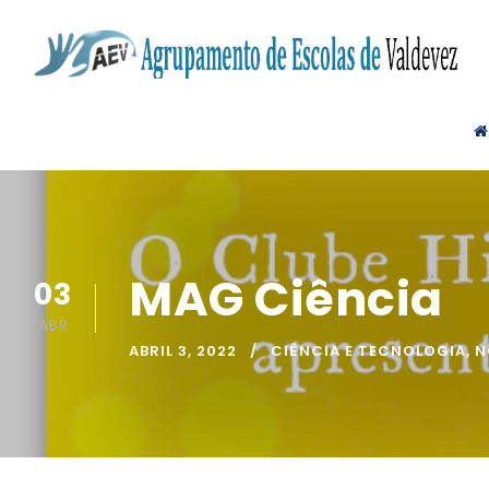
MAG Ciência
03
ABR
ABRIL 3, 2022
CIÊNCIA E TECNOLOGIA
,
N