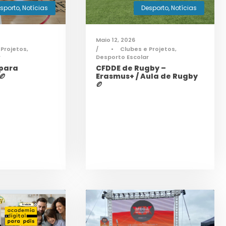
sporto
,
Notícias
Desporto
,
Notícias
Maio 12, 2026
 Projetos
,
•
Clubes e Projetos
,
r
Desporto Escolar
 para
CFDDE de Rugby –
🏉
Erasmus+ / Aula de Rugby
🏉