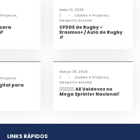
Maio 12, 2026
 Projetos
,
•
Clubes e Projetos
,
r
Desporto Escolar
 para
CFDDE de Rugby –
🏉
Erasmus+ / Aula de Rugby
🏉
mações
,
Notícias
Desporto
,
Notícias
Março 25, 2026
•
Clubes e Projetos
,
 Projetos
Desporto Escolar
ital para
🏃‍♀️🏃‍♂️🏃‍♀️ AE Valdevez no
Mega Sprinter Nacional!
LINKS RÁPIDOS