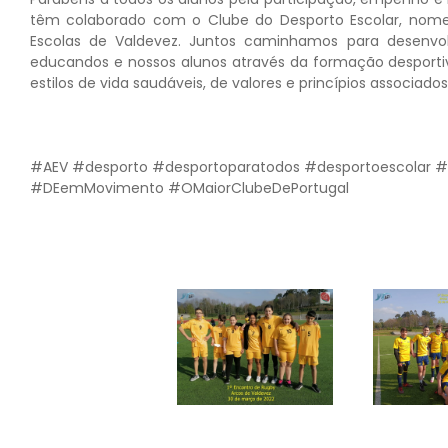
têm colaborado com o Clube do Desporto Escolar, no
Escolas de Valdevez. Juntos caminhamos para desenvolve
educandos e nossos alunos através da formação desport
estilos de vida saudáveis, de valores e princípios associado
#AEV
#desporto
#desportoparatodos
#desportoescolar
#
#DEemMovimento
#OMaiorClubeDePortugal