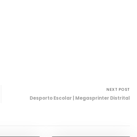
NEXT POST
Desporto Escolar | Megasprinter Distrital
sporto
,
Notícias
Desporto
,
Notícias