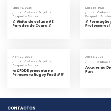
Maio 19, 2026
Maio 18, 2026
•
Clubes e Projetos
,
•
Clubes e
Desporto Escolar
Desporto Escola
🏉 Visita de estudo AE
🏉 Formação
Paredes de Coura 🏉
Professores! 
Desporto
,
Notícias
Infor
Abril 20, 2026
Abril 8, 2026
•
Clubes e Projetos
,
•
Clubes e
Desporto Escolar
Academia Dig
📣 CFDDE presente no
Pais
Primavera Rugby Fest! 🏉🌸
CONTACTOS