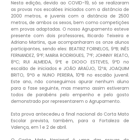
Nesta edição, devido ao COVID-19, só se realizaram
as provas nos escalões iniciados com a distância de
2000 metros, e juvenis com a distância de 2500
metros, de ambos os sexos, bem como competições
em provas adaptadas. O nosso Agrupamento esteve
presente com dois professores, Ricardo Teixeira e
Adriano Martins, que acompanharam os onze alunos
participantes, sendo eles: BEATRIZ FORNELOS, 9ºB; INÊS
FERNANDEZ, 9ºF; MARIA RODRIGUES, 7ºF; JOHNNY REATO,
8ºC; RUI ALMEIDA, 9ºE e DIOGO ESTEVES, 9ºD no
escalão de iniciados e JOÃO ARAÚJO, 12ºA; JOAQUIM
BRITO, 9ºG e NUNO PEREIRA, 10ºB no escalão juvenil.
Este ano, não conseguimos apurar nenhum aluno
para a fase seguinte, mas mesmo assim estiveram
todos de parabéns pelo empenho e pelo gosto
demonstrado por representarem o Agrupamento.
Esta prova antecedeu a final nacional do Corta Mato
Escolar prevista, também, para a Fortaleza de
Valença, em 1 e 2 de abril.
O Corta Mato Nacional é uma das provas do