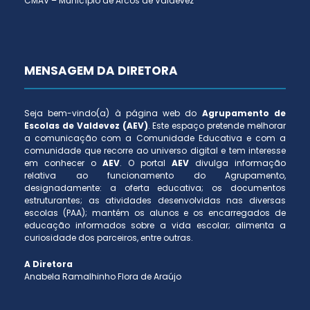
CMAV – Município de Arcos de Valdevez
MENSAGEM DA DIRETORA
Seja bem-vindo(a) à página web do
Agrupamento de
Escolas de Valdevez (AEV)
. Este espaço pretende melhorar
a comunicação com a Comunidade Educativa e com a
comunidade que recorre ao universo digital e tem interesse
em conhecer o
AEV
. O portal
AEV
divulga informação
relativa ao funcionamento do Agrupamento,
designadamente: a oferta educativa; os documentos
estruturantes; as atividades desenvolvidas nas diversas
escolas (PAA); mantém os alunos e os encarregados de
educação informados sobre a vida escolar; alimenta a
curiosidade dos parceiros, entre outras.
A Diretora
Anabela Ramalhinho Flora de Araújo