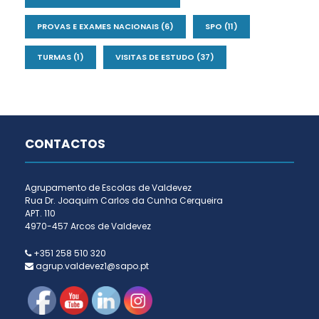
PROVAS E EXAMES NACIONAIS
(6)
SPO
(11)
TURMAS
(1)
VISITAS DE ESTUDO
(37)
CONTACTOS
Agrupamento de Escolas de Valdevez
Rua Dr. Joaquim Carlos da Cunha Cerqueira
APT. 110
4970-457 Arcos de Valdevez
+351 258 510 320
agrup.valdevez1@sapo.pt