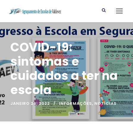
COVID-19:
sintomas e
cuidados a ter na
escola
JANEIRO 26, 2022
INFORMAÇÕES
,
NOTÍCIAS