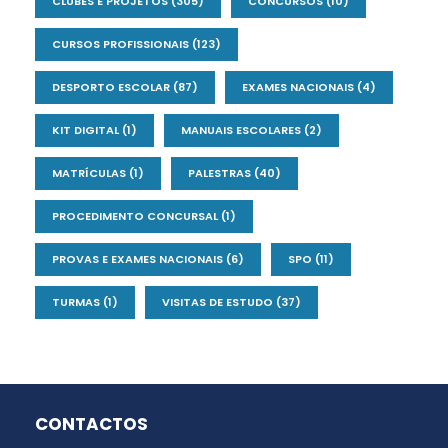
CLUBES E PROJETOS
(305)
CONCURSOS
(10)
CURSOS PROFISSIONAIS
(123)
DESPORTO ESCOLAR
(87)
EXAMES NACIONAIS
(4)
KIT DIGITAL
(1)
MANUAIS ESCOLARES
(2)
MATRÍCULAS
(1)
PALESTRAS
(40)
PROCEDIMENTO CONCURSAL
(1)
PROVAS E EXAMES NACIONAIS
(6)
SPO
(11)
TURMAS
(1)
VISITAS DE ESTUDO
(37)
CONTACTOS