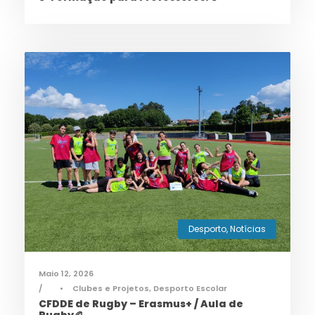
Desporto
,
Notícias
Maio 12, 2026
•
Clubes e Projetos
,
Desporto Escolar
CFDDE de Rugby – Erasmus+ / Aula de
Rugby🏉