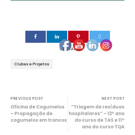
0
SHARES
Clubes e Projetos
PREVIOUS POST
NEXT POST
Oficina de Cogumelos
“Triagem de resíduos
– Propagação de
hospitalares” – 12º ano
cogumelos em troncos
do curso de TAS e 11º
ano do curso TQA