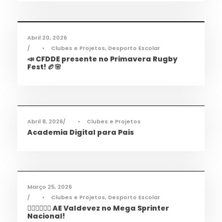
Desporto
,
Notícias
Abril 20, 2026
•
Clubes e Projetos
,
Desporto Escolar
📣 CFDDE presente no Primavera Rugby
Fest! 🏉🌸
Informações
,
Notícias
Abril 8, 2026
•
Clubes e Projetos
Academia Digital para Pais
Desporto
,
Notícias
Março 25, 2026
•
Clubes e Projetos
,
Desporto Escolar
🏃‍♀️🏃‍♂️🏃‍♀️ AE Valdevez no Mega Sprinter
Nacional!