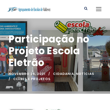
Participação no
Projeto Escola
Eletrão
NOVEMBRO 26, 2021
CIDADANIA
,
NOTÍCIAS
CLUBES E PROJETOS