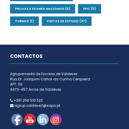
PROVAS E EXAMES NACIONAIS
(6)
SPO
(11)
TURMAS
(1)
VISITAS DE ESTUDO
(37)
CONTACTOS
Agrupamento de Escolas de Valdevez
Rua Dr. Joaquim Carlos da Cunha Cerqueira
APT. 110
4970-457 Arcos de Valdevez
+351 258 510 320
agrup.valdevez1@sapo.pt