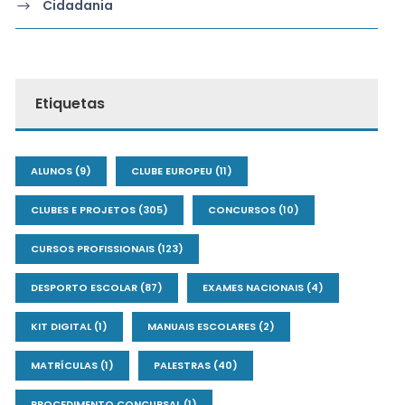
Cidadania
Etiquetas
ALUNOS
(9)
CLUBE EUROPEU
(11)
CLUBES E PROJETOS
(305)
CONCURSOS
(10)
CURSOS PROFISSIONAIS
(123)
DESPORTO ESCOLAR
(87)
EXAMES NACIONAIS
(4)
KIT DIGITAL
(1)
MANUAIS ESCOLARES
(2)
MATRÍCULAS
(1)
PALESTRAS
(40)
PROCEDIMENTO CONCURSAL
(1)