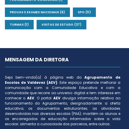
PROVAS E EXAMES NACIONAIS
(6)
SPO
(11)
TURMAS
(1)
VISITAS DE ESTUDO
(37)
MENSAGEM DA DIRETORA
Seja bem-vindo(a) à página web do
Agrupamento de
Escolas de Valdevez (AEV)
. Este espaço pretende melhorar a
comunicação com a Comunidade Educativa e com a
comunidade que recorre ao universo digital e tem interesse em
conhecer o
AEV
. O portal
AEV
divulga informação relativa ao
funcionamento do Agrupamento, designadamente: a oferta
educativa; os documentos estruturantes; as atividades
desenvolvidas nas diversas escolas (PAA); mantém os alunos e
os encarregados de educação informados sobre a vida
escolar; alimenta a curiosidade dos parceiros, entre outras.