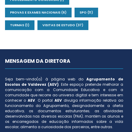
PROVAS E EXAMES NACIONAIS
(6)
SPO
(11)
TURMAS
(1)
VISITAS DE ESTUDO
(37)
MENSAGEM DA DIRETORA
Seja bem-vindo(a) à página web do
Agrupamento de
Escolas de Valdevez (AEV)
. Este espaço pretende melhorar a
comunicação com a Comunidade Educativa e com a
comunidade que recorre ao universo digital e tem interesse em
conhecer o
AEV
. O portal
AEV
divulga informação relativa ao
funcionamento do Agrupamento, designadamente: a oferta
educativa; os documentos estruturantes; as atividades
desenvolvidas nas diversas escolas (PAA); mantém os alunos e
os encarregados de educação informados sobre a vida
escolar; alimenta a curiosidade dos parceiros, entre outras.