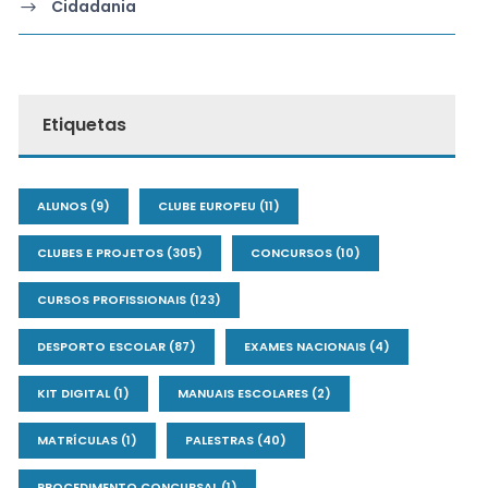
Cidadania
Etiquetas
ALUNOS
(9)
CLUBE EUROPEU
(11)
CLUBES E PROJETOS
(305)
CONCURSOS
(10)
CURSOS PROFISSIONAIS
(123)
DESPORTO ESCOLAR
(87)
EXAMES NACIONAIS
(4)
KIT DIGITAL
(1)
MANUAIS ESCOLARES
(2)
MATRÍCULAS
(1)
PALESTRAS
(40)
PROCEDIMENTO CONCURSAL
(1)