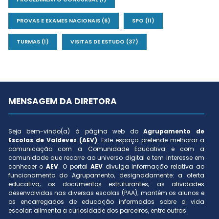
PROVAS E EXAMES NACIONAIS
(6)
SPO
(11)
TURMAS
(1)
VISITAS DE ESTUDO
(37)
MENSAGEM DA DIRETORA
Seja bem-vindo(a) à página web do
Agrupamento de
Escolas de Valdevez (AEV)
. Este espaço pretende melhorar a
comunicação com a Comunidade Educativa e com a
comunidade que recorre ao universo digital e tem interesse em
conhecer o
AEV
. O portal
AEV
divulga informação relativa ao
funcionamento do Agrupamento, designadamente: a oferta
educativa; os documentos estruturantes; as atividades
desenvolvidas nas diversas escolas (PAA); mantém os alunos e
os encarregados de educação informados sobre a vida
escolar; alimenta a curiosidade dos parceiros, entre outras.