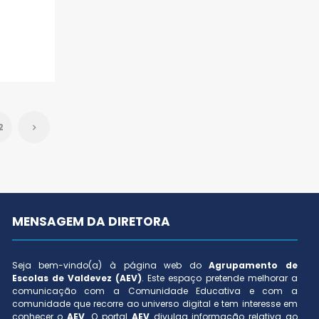
2
MENSAGEM DA DIRETORA
Seja bem-vindo(a) à página web do
Agrupamento de
Escolas de Valdevez (AEV)
. Este espaço pretende melhorar a
comunicação com a Comunidade Educativa e com a
comunidade que recorre ao universo digital e tem interesse em
conhecer o
AEV
. O portal
AEV
divulga informação relativa ao