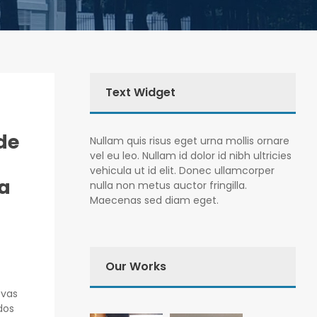
Text Widget
de
Nullam quis risus eget urna mollis ornare
vel eu leo. Nullam id dolor id nibh ultricies
vehicula ut id elit. Donec ullamcorper
ra
nulla non metus auctor fringilla.
Maecenas sed diam eget.
Our Works
ovas
dos