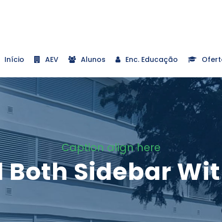
Início
AEV
Alunos
Enc. Educação
Ofert
Caption align here
ll Both Sidebar Wi