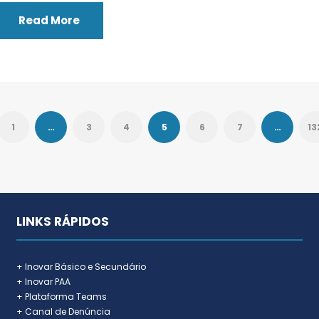
Read More
1
…
3
4
5
6
7
…
13
LINKS RÁPIDOS
+ Inovar Básico e Secundário
+ Inovar PAA
+ Plataforma Teams
+ Canal de Denúncia