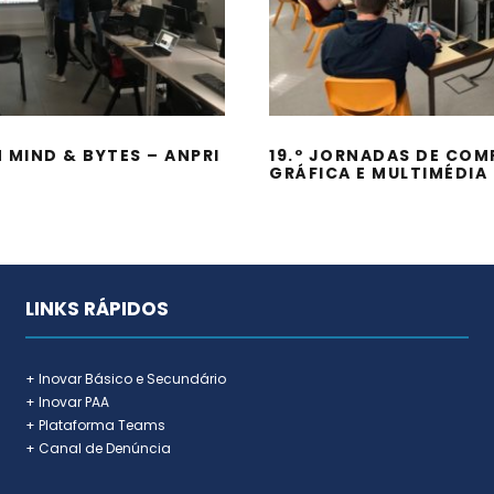
19.º JORNADAS 
 JAM MIND & BYTES
COMPUTAÇÃO GRÁ
– ANPRI
E MULTIMÉDIA
 MIND & BYTES – ANPRI
19.º JORNADAS DE CO
GRÁFICA E MULTIMÉDIA
LINKS RÁPIDOS
+ Inovar Básico e Secundário
+ Inovar PAA
+ Plataforma Teams
+ Canal de Denúncia