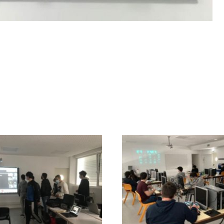
19.º JORNADAS 
 JAM MIND & BYTES
COMPUTAÇÃO GRÁ
– ANPRI
E MULTIMÉDIA