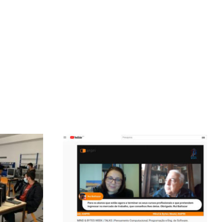
DE
MIND & BYTES WEEK –
FICA
ANPRI