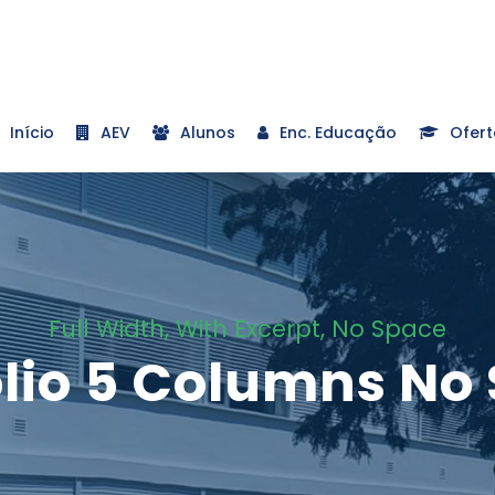
Início
AEV
Alunos
Enc. Educação
Ofert
Full Width, With Excerpt, No Space
olio 5 Columns No