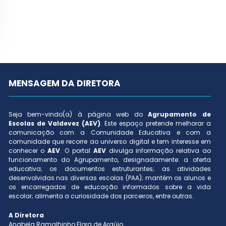
MENSAGEM DA DIRETORA
Seja bem-vindo(a) à página web do
Agrupamento de
Escolas de Valdevez (AEV)
. Este espaço pretende melhorar a
comunicação com a Comunidade Educativa e com a
comunidade que recorre ao universo digital e tem interesse em
conhecer o
AEV
. O portal
AEV
divulga informação relativa ao
funcionamento do Agrupamento, designadamente: a oferta
educativa; os documentos estruturantes; as atividades
desenvolvidas nas diversas escolas (PAA); mantém os alunos e
os encarregados de educação informados sobre a vida
escolar; alimenta a curiosidade dos parceiros, entre outras.
A Diretora
Anabela Ramalhinho Flora de Araújo