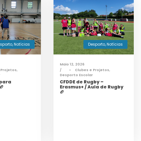
sporto
,
Notícias
Desporto
,
Notícias
Maio 12, 2026
 Projetos
,
•
Clubes e Projetos
,
r
Desporto Escolar
 para
CFDDE de Rugby –
🏉
Erasmus+ / Aula de Rugby
🏉