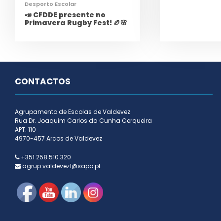
Desporto Escolar
📣 CFDDE presente no
Primavera Rugby Fest! 🏉🌸
CONTACTOS
Agrupamento de Escolas de Valdevez
Rua Dr. Joaquim Carlos da Cunha Cerqueira
APT. 110
4970-457 Arcos de Valdevez
+351 258 510 320
agrup.valdevez1@sapo.pt