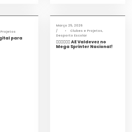
mações
,
Notícias
Desporto
,
Notícias
Março 25, 2026
•
Clubes e Projetos
,
 Projetos
Desporto Escolar
ital para
🏃‍♀️🏃‍♂️🏃‍♀️ AE Valdevez no
Mega Sprinter Nacional!