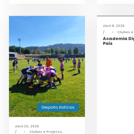
Infor
Abril 8, 2026
•
Clubes e
Academia Dig
Pais
Desporto
,
Notícias
Abril 20, 2026
•
Clubes e Projetos
,