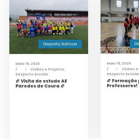
De
Desporto
,
Notícias
Maio 18, 2026
Maio 19, 2026
•
Clubes e
•
Clubes e Projetos
,
Desporto Escola
Desporto Escolar
🏉 Formação
🏉 Visita de estudo AE
Professores! 
Paredes de Coura 🏉