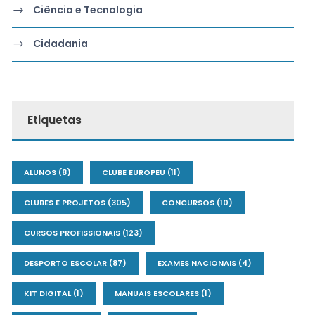
Ciência e Tecnologia
Cidadania
Etiquetas
ALUNOS
(8)
CLUBE EUROPEU
(11)
CLUBES E PROJETOS
(305)
CONCURSOS
(10)
CURSOS PROFISSIONAIS
(123)
DESPORTO ESCOLAR
(87)
EXAMES NACIONAIS
(4)
KIT DIGITAL
(1)
MANUAIS ESCOLARES
(1)