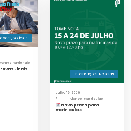
mações
,
Notícias
xames Nacionais
rovas Finais
Informações
,
Notícias
Julho 16, 2026
•
Alunos
,
Matrículas
Novo prazo para
matrículas