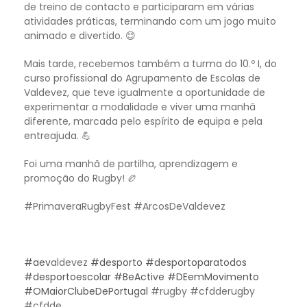
de treino de contacto e participaram em várias
atividades práticas, terminando com um jogo muito
animado e divertido. 😊
Mais tarde, recebemos também a turma do 10.º I, do
curso profissional do Agrupamento de Escolas de
Valdevez, que teve igualmente a oportunidade de
experimentar a modalidade e viver uma manhã
diferente, marcada pelo espírito de equipa e pela
entreajuda. 💪
Foi uma manhã de partilha, aprendizagem e
promoção do Rugby! 🏉
#PrimaveraRugbyFest #ArcosDeValdevez
#aev
aldevez
#desporto
#desportoparatodos
#desportoescolar
#BeActive
#DEemMovimento
#OMaiorClubeDePortugal
#rugby #cfdderugby
#cfdde