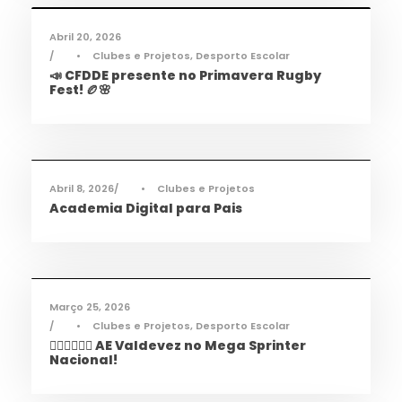
Abril 20, 2026
•
Clubes e Projetos
,
Desporto Escolar
📣 CFDDE presente no Primavera Rugby
Fest! 🏉🌸
Informações
,
Notícias
Abril 8, 2026
•
Clubes e Projetos
Academia Digital para Pais
Desporto
,
Notícias
Março 25, 2026
•
Clubes e Projetos
,
Desporto Escolar
🏃‍♀️🏃‍♂️🏃‍♀️ AE Valdevez no Mega Sprinter
Nacional!
Desporto
,
Notícias