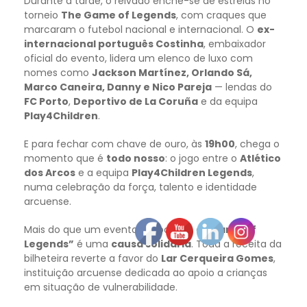
Durante a tarde, o relvado enche-se de estrelas no
torneio
The Game of Legends
, com craques que
marcaram o futebol nacional e internacional. O
ex-
internacional português Costinha
, embaixador
oficial do evento, lidera um elenco de luxo com
nomes como
Jackson Martínez, Orlando Sá,
Marco Caneira, Danny e Nico Pareja
— lendas do
FC Porto
,
Deportivo de La Coruña
e da equipa
Play4Children
.
E para fechar com chave de ouro, às
19h00
, chega o
momento que é
todo nosso
: o jogo entre o
Atlético
dos Arcos
e a equipa
Play4Children Legends
,
numa celebração da força, talento e identidade
arcuense.
Mais do que um evento desportivo, o
“Game of
Legends”
é uma
causa solidária
. Toda a receita da
bilheteira reverte a favor do
Lar Cerqueira Gomes
,
instituição arcuense dedicada ao apoio a crianças
em situação de vulnerabilidade.