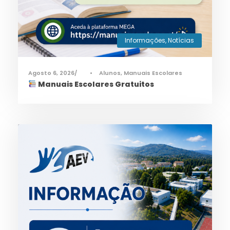
Informações
,
Notícias
Agosto 6, 2026
•
Alunos
,
Manuais Escolares
Manuais Escolares Gratuitos