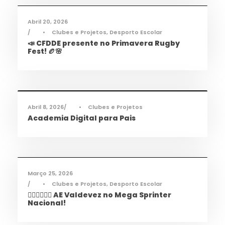
Abril 20, 2026
•
Clubes e Projetos
,
Desporto Escolar
📣 CFDDE presente no Primavera Rugby
Fest! 🏉🌸
Informações
,
Notícias
Abril 8, 2026
•
Clubes e Projetos
Academia Digital para Pais
Desporto
,
Notícias
Março 25, 2026
•
Clubes e Projetos
,
Desporto Escolar
🏃‍♀️🏃‍♂️🏃‍♀️ AE Valdevez no Mega Sprinter
Nacional!