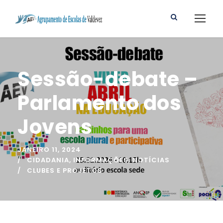
Sessão-debate –
Parlamento dos
Jovens
JANEIRO 11, 2024
CIDADANIA
,
INFORMAÇÕES
,
NOTÍCIAS
CLUBES E PROJETOS