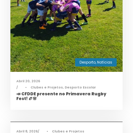
Desporto
,
Notícias
Abril 20, 2026
•
Clubes e Projetos
,
Desporto Escolar
📣 CFDDE presente no Primavera Rugby
Fest! 🏉🌸
Informações
,
Notícias
Abril 8, 2026
•
Clubes e Projetos