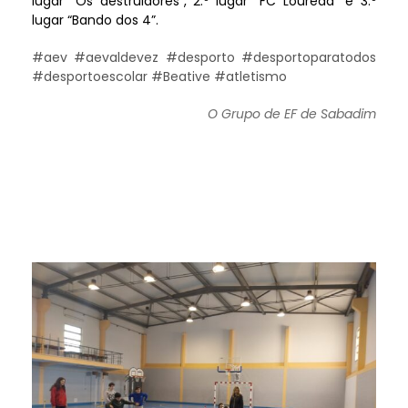
lugar “Os destruidores”, 2.º lugar “FC Loureda” e 3.º
lugar “Bando dos 4”.
#aev #aevaldevez #desporto #desportoparatodos
#desportoescolar #Beative #atletismo
O Grupo de EF de Sabadim