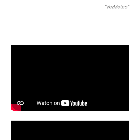
“VezMeteo”