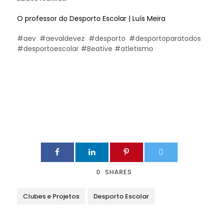
O professor do Desporto Escolar | Luís Meira
#aev #aevaldevez #desporto #desportoparatodos
#desportoescolar #Beative #atletismo
0
SHARES
Clubes e Projetos
Desporto Escolar