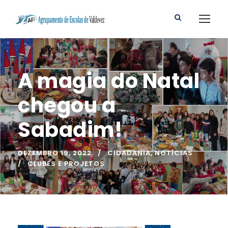
A magia do Natal
chegou a
Sabadim!
DEZEMBRO 19, 2022
CIDADANIA
,
NOTÍCIAS
CLUBES E PROJETOS