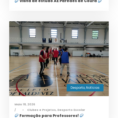
Visita de estudo AE Paredes de Coura
Desporto
,
Notícias
Maio 18, 2026
•
Clubes e Projetos
,
Desporto Escolar
Formação para Professores!