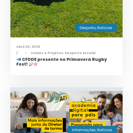
Desporto
,
Notícias
Abril 20, 2026
•
Clubes e Projetos
,
Desporto Escolar
CFDDE presente no Primavera Rugby
Fest!
Informações
,
Notícias