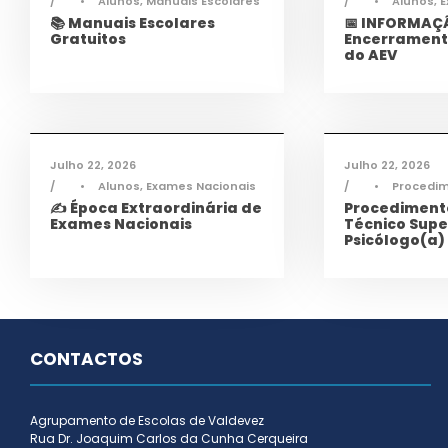
•
Alunos
,
Manuais Escolares
•
Alunos
,
E
📚 Manuais Escolares
📅 INFORMAÇÃ
Gratuitos
Encerrament
do AEV
Informações
,
Notícias
Infor
Julho 22, 2026
Julho 22, 2026
•
Alunos
,
Exames Nacionais
•
Procedi
✍️ Época Extraordinária de
Procedimento
Exames Nacionais
Técnico Supe
Psicólogo(a)
CONTACTOS
Agrupamento de Escolas de Valdevez
Rua Dr. Joaquim Carlos da Cunha Cerqueira