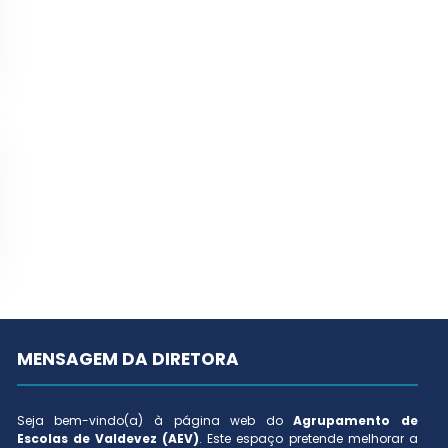
MENSAGEM DA DIRETORA
Seja bem-vindo(a) à página web do
Agrupamento de
Escolas de Valdevez (AEV)
. Este espaço pretende melhorar a