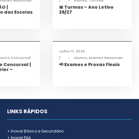
xames Nacionais
•
Alunos
,
Turmas
O |
📅 Turmas – Ano Letivo
o das Escolas
26/27
mações
,
Notícias
Informações
,
Notícias
Julho 17, 2026
mento Concursal
•
Alunos
,
Exames Nacionais
 Concursal |
📢 Exames e Provas Finais
rior –
LINKS RÁPIDOS
+ Inovar Básico e Secundário
+ Inovar PAA