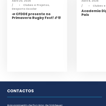
Abril 20, 2026
Abril 8, 2026
•
Clubes e Projetos
,
•
Clubes e
Desporto Escolar
Academia Dig
📣 CFDDE presente no
Pais
Primavera Rugby Fest! 🏉🌸
CONTACTOS
Agrupamento de Escolas de Valdevez