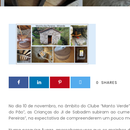
0
SHARES
No dia 10 de novembro, no âmbito do Clube “Manto Verde”
do Pão”, as Crianças do JI de Sabadim subiram ao cume do
Pereiras”, na expectativa de compreenderem um pouco mais
Numa pesquisa fugaz, apercebemo-nos que os moinhos de 