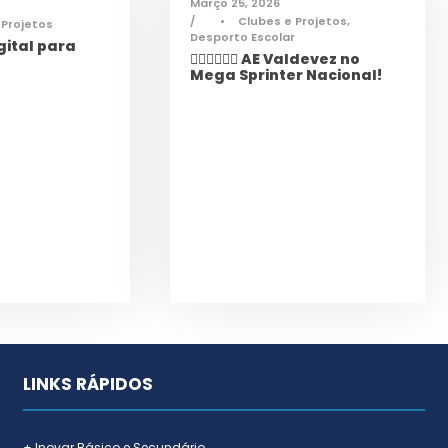
Março 25, 2026
•
Clubes e Projetos
,
 Projetos
Desporto Escolar
ital para
🏃‍♀️🏃‍♂️🏃‍♀️ AE Valdevez no
Mega Sprinter Nacional!
LINKS RÁPIDOS
+ Inovar Básico e Secundário