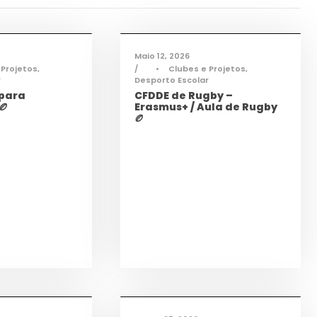
sporto
,
Notícias
Desporto
,
Notícias
Maio 12, 2026
 Projetos
,
•
Clubes e Projetos
,
r
Desporto Escolar
 para
CFDDE de Rugby –
🏉
Erasmus+ / Aula de Rugby
🏉
mações
,
Notícias
Desporto
,
Notícias