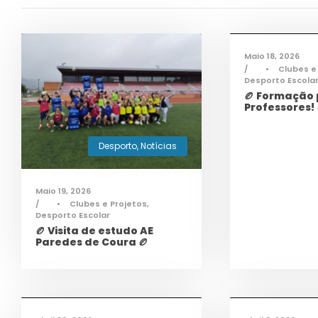
De
Maio 18, 2026
•
Clubes e
Desporto Escola
🏉 Formação
Professores! 
Desporto
,
Notícias
Maio 19, 2026
•
Clubes e Projetos
,
Desporto Escolar
🏉 Visita de estudo AE
Paredes de Coura 🏉
Desporto
,
Notícias
Infor