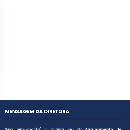
MENSAGEM DA DIRETORA
Seja bem-vindo(a) à página web do
Agrupamento de