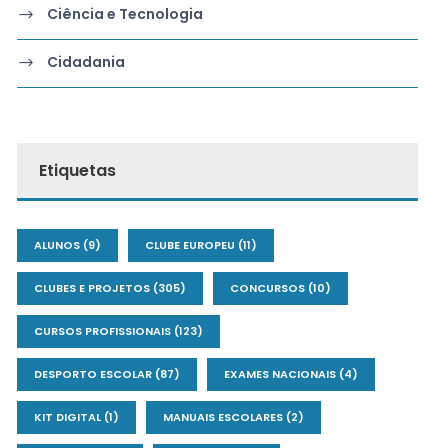
Ciência e Tecnologia
Cidadania
Etiquetas
ALUNOS
(9)
CLUBE EUROPEU
(11)
CLUBES E PROJETOS
(305)
CONCURSOS
(10)
CURSOS PROFISSIONAIS
(123)
DESPORTO ESCOLAR
(87)
EXAMES NACIONAIS
(4)
KIT DIGITAL
(1)
MANUAIS ESCOLARES
(2)