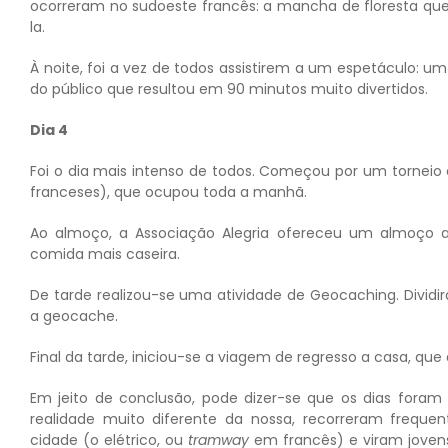
ocorreram no sudoeste francês: a mancha de floresta que 
la.
À noite, foi a vez de todos assistirem a um espetáculo: 
do público que resultou em 90 minutos muito divertidos.
Dia 4
Foi o dia mais intenso de todos. Começou por um torneio
franceses), que ocupou toda a manhã.
Ao almoço, a Associação Alegria ofereceu um almoço 
comida mais caseira.
De tarde realizou-se uma atividade de Geocaching. Dividi
a geocache.
Final da tarde, iniciou-se a viagem de regresso a casa, que 
Em jeito de conclusão, pode dizer-se que os dias fora
realidade muito diferente da nossa, recorreram frequ
cidade (o elétrico, ou
tramway
em francês) e viram joven