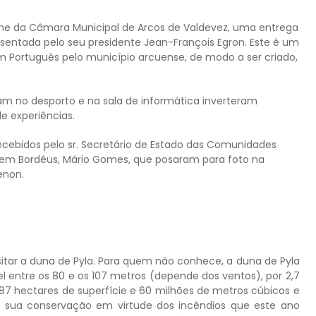
nome da Câmara Municipal de Arcos de Valdevez, uma entrega
sentada pelo seu presidente Jean-François Egron. Este é um
em Português pelo município arcuense, de modo a ser criado,
ram no desporto e na sala de informática inverteram
e experiências.
 recebidos pelo sr. Secretário de Estado das Comunidades
al em Bordéus, Mário Gomes, que posaram para foto na
enon.
visitar a duna de Pyla. Para quem não conhece, a duna de Pyla
 entre os 80 e os 107 metros (depende dos ventos), por 2,7
87 hectares de superfície e 60 milhões de metros cúbicos e
 sua conservação em virtude dos incêndios que este ano