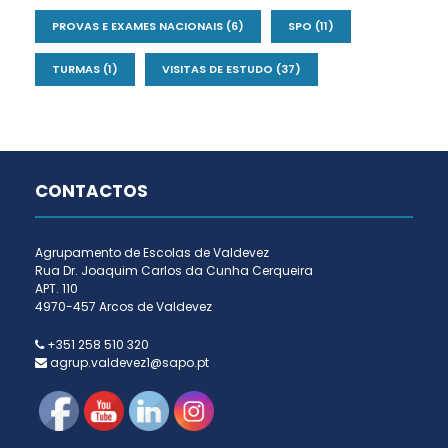
PROVAS E EXAMES NACIONAIS
(6)
SPO
(11)
TURMAS
(1)
VISITAS DE ESTUDO
(37)
CONTACTOS
Agrupamento de Escolas de Valdevez
Rua Dr. Joaquim Carlos da Cunha Cerqueira
APT. 110
4970-457 Arcos de Valdevez
+351 258 510 320
agrup.valdevez1@sapo.pt