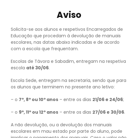
Aviso
Solicita-se aos alunos e respetivos Encarregados de
Educação que procedam à devolução de manuais
escolares, nas datas abaixo indicadas e de acordo
com a escola que frequentam.
Escolas de Távora e Sabadim, entregam na respetiva
escola
até 30/06
.
Escola Sede, entregam na secretaria, sendo que para
os alunos que terminem no presente ano letivo:
– o
7º, 8º ou 10º anos
– entre os dias
21/06 e 24/06
;
– o
9º, 11º ou 12º anos
– entre os dias
27/06 e 30/06
.
A não devolução, ou a devolução dos manuais
escolares em mau estado por parte do aluno, pode
implicar o pagamento dos manuais. Caso o valor não