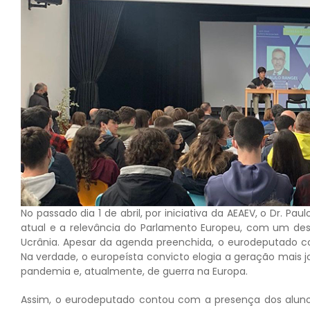
No passado dia 1 de abril, por iniciativa da AEAEV, o Dr. P
atual e a relevância do Parlamento Europeu, com um dest
Ucrânia. Apesar da agenda preenchida, o eurodeputado co
Na verdade, o europeísta convicto elogia a geração mais
pandemia e, atualmente, de guerra na Europa.
Assim, o eurodeputado contou com a presença dos aluno