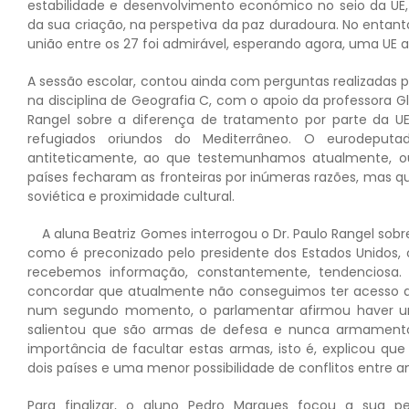
estabilidade e desenvolvimento económico no seio da UE,
da sua criação, na perspetiva da paz duradoura. No entanto
união entre os 27 foi admirável, esperando agora, uma UE a
A sessão escolar, contou ainda com perguntas realizadas pe
na disciplina de Geografia C, com o apoio da professora Gl
Rangel sobre a diferença de tratamento por parte da UE
refugiados oriundos do Mediterrâneo. O eurodeputa
antiteticamente, ao que testemunhamos atualmente, ou
países fecharam as fronteiras por inúmeras razões, mas 
soviética e proximidade cultural.
A aluna Beatriz Gomes interrogou o Dr. Paulo Rangel sobre
como é preconizado pelo presidente dos Estados Unidos
recebemos informação, constantemente, tendenciosa
concordar que atualmente não conseguimos ter acesso a
num segundo momento, o parlamentar afirmou haver u
salientou que são armas de defesa e nunca armamento 
importância de facultar estas armas, isto é, explicou qu
dois países e uma menor possibilidade de conflitos entre a
Para finalizar, o aluno Pedro Marques focou a sua p