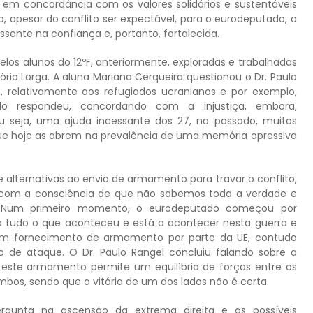
 em concordância com os valores solidários e sustentáveis
, apesar do conflito ser expectável, para o eurodeputado, a
ssente na confiança e, portanto, fortalecida.
los alunos do 12ºF, anteriormente, exploradas e trabalhadas
ória Lorga. A aluna Mariana Cerqueira questionou o Dr. Paulo
, relativamente aos refugiados ucranianos e por exemplo,
do respondeu, concordando com a injustiça, embora,
 seja, uma ajuda incessante dos 27, no passado, muitos
que hoje as abrem na prevalência de uma memória opressiva
 alternativas ao envio de armamento para travar o conflito,
, com a consciência de que não sabemos toda a verdade e
. Num primeiro momento, o eurodeputado começou por
 tudo o que aconteceu e está a acontecer nesta guerra e
m fornecimento de armamento por parte da UE, contudo
de ataque. O Dr. Paulo Rangel concluiu falando sobre a
e este armamento permite um equilíbrio de forças entre os
mbos, sendo que a vitória de um dos lados não é certa.
ergunta na ascensão da extrema direita e as possíveis