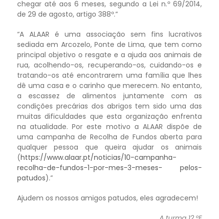
chegar até aos 6 meses, segundo a Lei n.º 69/2014,
de 29 de agosto, artigo 388º.”
“A ALAAR é uma associação sem fins lucrativos
sediada em Arcozelo, Ponte de Lima, que tem como
principal objetivo o resgate e a ajuda aos animais de
rua, acolhendo-os, recuperando-os, cuidando-os e
tratando-os até encontrarem uma família que lhes
dê uma casa e o carinho que merecem. No entanto,
a escassez de alimentos juntamente com as
condições precárias dos abrigos tem sido uma das
muitas dificuldades que esta organização enfrenta
na atualidade. Por este motivo a ALAAR dispõe de
uma campanha de Recolha de Fundos aberta para
qualquer pessoa que queira ajudar os animais
(
https://www.alaar.pt/noticias/10-campanha-
recolha-de-fundos-1-por-mes-3-meses-
pelos-
patudos
).”
Ajudem os nossos amigos patudos, eles agradecem!
A turma 12.ºE