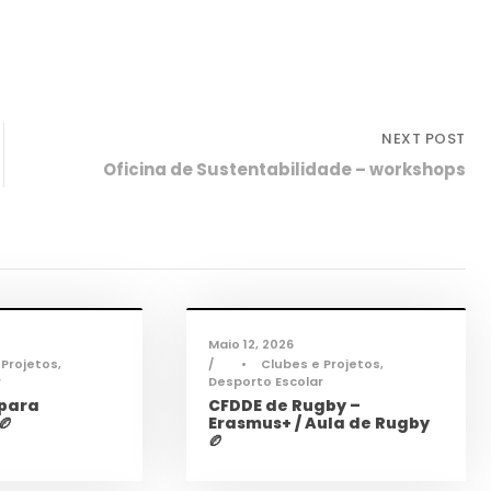
NEXT POST
Oficina de Sustentabilidade – workshops
sporto
,
Notícias
Desporto
,
Notícias
Maio 12, 2026
 Projetos
,
•
Clubes e Projetos
,
r
Desporto Escolar
 para
CFDDE de Rugby –
🏉
Erasmus+ / Aula de Rugby
🏉