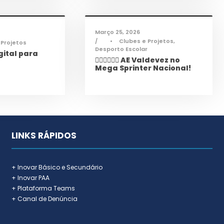
mações
,
Notícias
Desporto
,
Notícias
Março 25, 2026
•
Clubes e Projetos
,
 Projetos
Desporto Escolar
ital para
🏃‍♀️🏃‍♂️🏃‍♀️ AE Valdevez no
Mega Sprinter Nacional!
LINKS RÁPIDOS
+ Inovar Básico e Secundário
+ Inovar PAA
+ Plataforma Teams
+ Canal de Denúncia