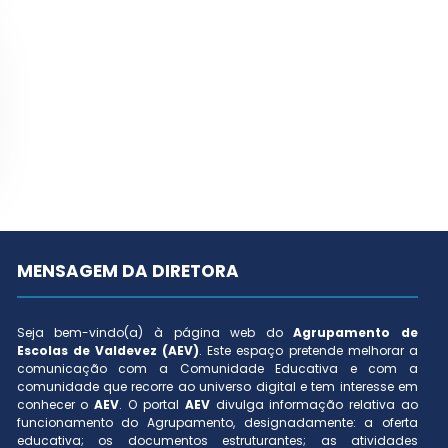
MENSAGEM DA DIRETORA
Seja bem-vindo(a) à página web do
Agrupamento de
Escolas de Valdevez (AEV)
. Este espaço pretende melhorar a
comunicação com a Comunidade Educativa e com a
comunidade que recorre ao universo digital e tem interesse em
conhecer o
AEV
. O portal
AEV
divulga informação relativa ao
funcionamento do Agrupamento, designadamente: a oferta
educativa; os documentos estruturantes; as atividades