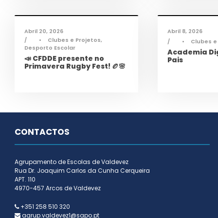
Desporto
,
Notícias
Infor
Abril 20, 2026
Abril 8, 2026
•
Clubes e Projetos
,
•
Clubes e
Desporto Escolar
Academia Dig
📣 CFDDE presente no
Pais
Primavera Rugby Fest! 🏉🌸
CONTACTOS
Agrupamento de Escolas de Valdevez
Rua Dr. Joaquim Carlos da Cunha Cerqueira
APT. 110
4970-457 Arcos de Valdevez
+351 258 510 320
agrup.valdevez1@sapo.pt