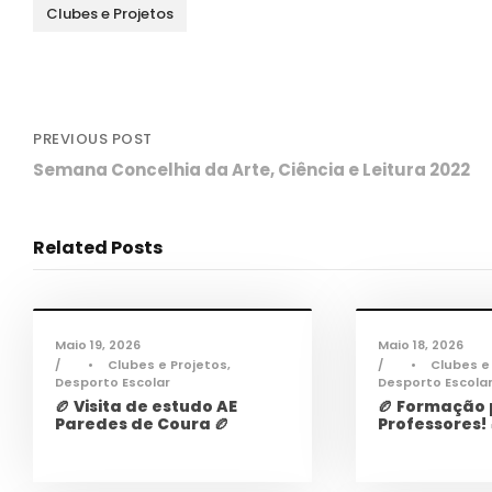
Clubes e Projetos
PREVIOUS POST
Semana Concelhia da Arte, Ciência e Leitura 2022
Related Posts
Desporto
,
Notícias
De
Maio 19, 2026
Maio 18, 2026
•
Clubes e Projetos
,
•
Clubes e
Desporto Escolar
Desporto Escola
🏉 Visita de estudo AE
🏉 Formação
Paredes de Coura 🏉
Professores! 