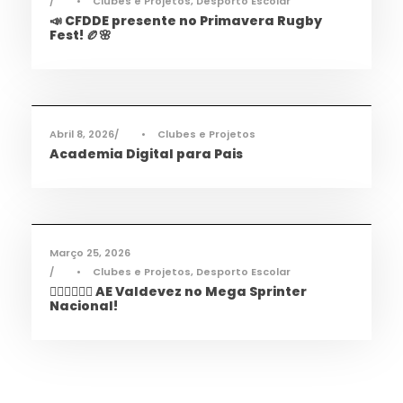
•
Clubes e Projetos
,
Desporto Escolar
📣 CFDDE presente no Primavera Rugby
Fest! 🏉🌸
Informações
,
Notícias
Abril 8, 2026
•
Clubes e Projetos
Academia Digital para Pais
Desporto
,
Notícias
Março 25, 2026
•
Clubes e Projetos
,
Desporto Escolar
🏃‍♀️🏃‍♂️🏃‍♀️ AE Valdevez no Mega Sprinter
Nacional!