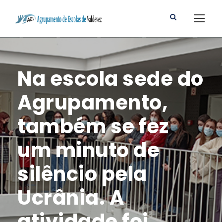
Na escola sede do
Agrupamento,
também se fez
um minuto de
silêncio pela
Ucrânia. A
atividade foi