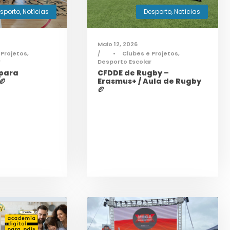
sporto
,
Notícias
Desporto
,
Notícias
Maio 12, 2026
 Projetos
,
•
Clubes e Projetos
,
r
Desporto Escolar
 para
CFDDE de Rugby –
🏉
Erasmus+ / Aula de Rugby
🏉