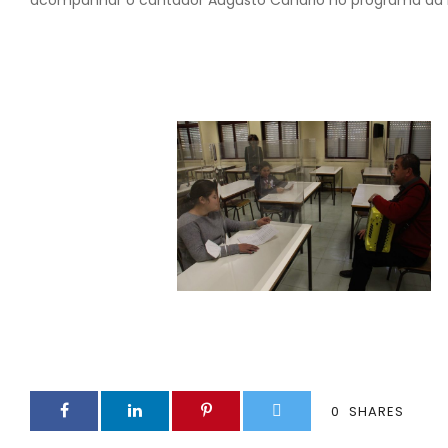
acompanhar o cantador Augusto Canário no programa da RT
0
SHARES