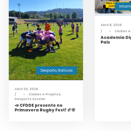
Infor
Abril 8, 2026
•
Clubes e
Academia Dig
Pais
Desporto
,
Notícias
Abril 20, 2026
•
Clubes e Projetos
,
Desporto Escolar
📣 CFDDE presente no
Primavera Rugby Fest! 🏉🌸