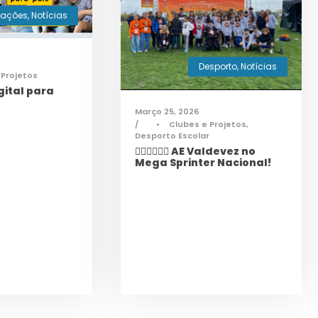
mações
,
Notícias
Desporto
,
Notícias
 Projetos
ital para
Março 25, 2026
•
Clubes e Projetos
,
Desporto Escolar
🏃‍♀️🏃‍♂️🏃‍♀️ AE Valdevez no
Mega Sprinter Nacional!