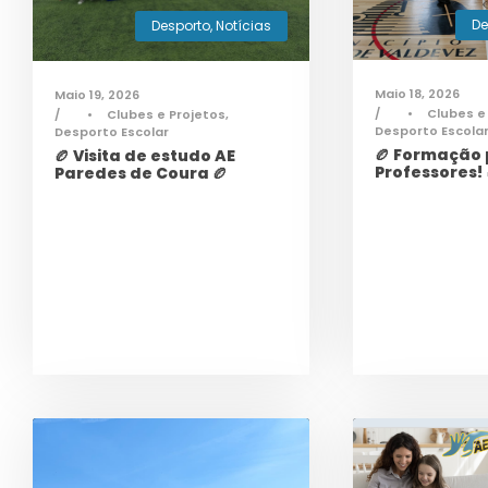
De
Desporto
,
Notícias
Maio 18, 2026
Maio 19, 2026
•
Clubes e
•
Clubes e Projetos
,
Desporto Escola
Desporto Escolar
🏉 Formação
🏉 Visita de estudo AE
Professores! 
Paredes de Coura 🏉