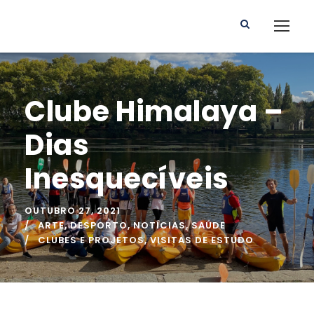
Clube Himalaya –
Dias
Inesquecíveis
OUTUBRO 27, 2021
ARTE
,
DESPORTO
,
NOTÍCIAS
,
SAÚDE
CLUBES E PROJETOS
,
VISITAS DE ESTUDO