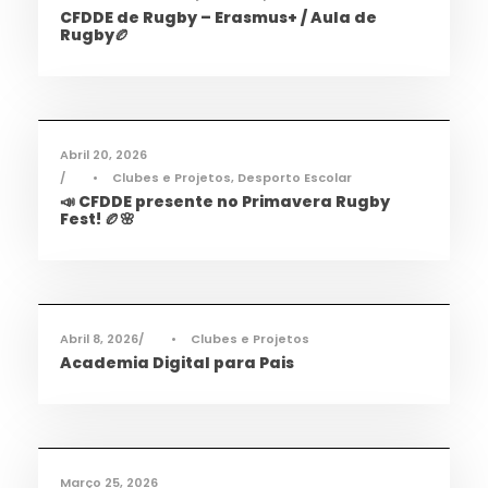
CFDDE de Rugby – Erasmus+ / Aula de
Rugby🏉
Desporto
,
Notícias
Abril 20, 2026
•
Clubes e Projetos
,
Desporto Escolar
📣 CFDDE presente no Primavera Rugby
Fest! 🏉🌸
Informações
,
Notícias
Abril 8, 2026
•
Clubes e Projetos
Academia Digital para Pais
Desporto
,
Notícias
Março 25, 2026