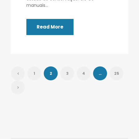
manuais...
Read More
1
2
3
4
…
25