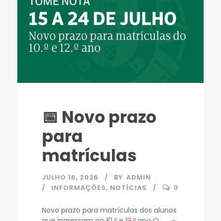
📅 Novo prazo
para
matrículas
JULHO 16, 2026
BY
ADMIN
INFORMAÇÕES
,
NOTÍCIAS
0
Novo prazo para matrículas dos alunos
que ingressam no 10.º e 12.º ano O